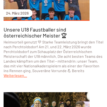
24. März 2026
Unsere U18 Faustballer sind
österreichischer Meister 🏆
Heimvorteil genutzt 💛 Starke Teamleistung bringt den Titel
nach Perchtoldsdorf Am 21. und 22. März 2026 wurde
Perchtoldsdorf zum Schauplatz der Österreichischen
Meisterschaft der U18 männlich. Die acht besten Teams des
Landes kämpften um den Titel – mittendrin: unser Team,
das mit vier Nationalkaderspielern als einer der Favoriten
ins Rennen ging. Souveräne Vorrunde 💪 Bereits
Weiterlesen...