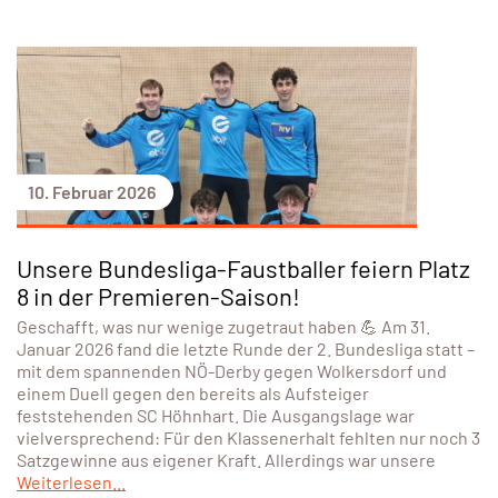
10. Februar 2026
Unsere Bundesliga-Faustballer feiern Platz
8 in der Premieren-Saison!
Geschafft, was nur wenige zugetraut haben 💪 Am 31.
Januar 2026 fand die letzte Runde der 2. Bundesliga statt –
mit dem spannenden NÖ-Derby gegen Wolkersdorf und
einem Duell gegen den bereits als Aufsteiger
feststehenden SC Höhnhart. Die Ausgangslage war
vielversprechend: Für den Klassenerhalt fehlten nur noch 3
Satzgewinne aus eigener Kraft. Allerdings war unsere
Weiterlesen...