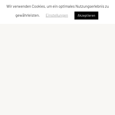
Wir verwenden Cookies, um ein optimales Nutzungserlebnis zu
gewährleisten.
Einstellungen
Akzeptieren
SPORTUNION Perchtoldsdorf
Postfach 13, 2380 Perchtoldsdorf
E-Mail:
office@sportunion-perchtoldsdorf.at