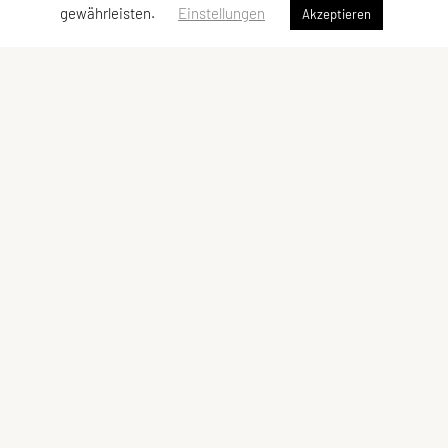
gewährleisten.
Einstellungen
Akzeptieren
SPORTUNION Perchtoldsdorf
Postfach 13, 2380 Perchtoldsdorf
E-Mail:
office@sportunion-perchtoldsdorf.at
ZVR-Zahl: 228029809
Kontaktadressen
Schnellzugriff
Kontakt
Facebook
Vorstand
YouTube
Meta