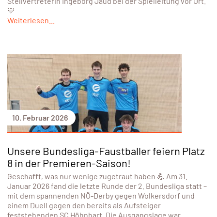
Stellvertreterin Ingeborg Jaud bei der Spielleitung vor Ort.
💛
Weiterlesen...
10. Februar 2026
Unsere Bundesliga-Faustballer feiern Platz
8 in der Premieren-Saison!
Geschafft, was nur wenige zugetraut haben 💪 Am 31.
Januar 2026 fand die letzte Runde der 2. Bundesliga statt –
mit dem spannenden NÖ-Derby gegen Wolkersdorf und
einem Duell gegen den bereits als Aufsteiger
feststehenden SC Höhnhart. Die Ausgangslage war