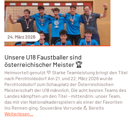
24. März 2026
Unsere U18 Faustballer sind
österreichischer Meister 🏆
Heimvorteil genutzt 💛 Starke Teamleistung bringt den Titel
nach Perchtoldsdorf Am 21. und 22. März 2026 wurde
Perchtoldsdorf zum Schauplatz der Österreichischen
Meisterschaft der U18 männlich. Die acht besten Teams des
Landes kämpften um den Titel – mittendrin: unser Team,
das mit vier Nationalkaderspielern als einer der Favoriten
ins Rennen ging. Souveräne Vorrunde 💪 Bereits
Weiterlesen...