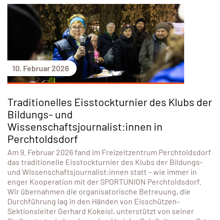
10. Februar 2026
Traditionelles Eisstockturnier des Klubs der
Bildungs- und
Wissenschaftsjournalist:innen in
Perchtoldsdorf
Am 9. Februar 2026 fand im Freizeitzentrum Perchtoldsdorf
das traditionelle Eisstockturnier des Klubs der Bildungs-
und Wissenschaftsjournalist:innen statt – wie immer in
enger Kooperation mit der SPORTUNION Perchtoldsdorf.
Wir übernahmen die organisatorische Betreuung, die
Durchführung lag in den Händen von Eisschützen-
Sektionsleiter Gerhard Kokeisl, unterstützt von seiner