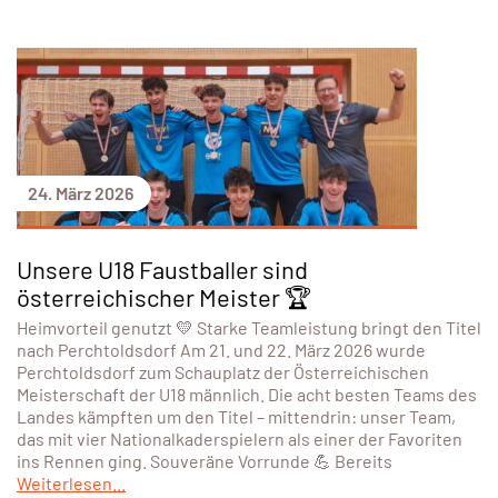
24. März 2026
Unsere U18 Faustballer sind
österreichischer Meister 🏆
Heimvorteil genutzt 💛 Starke Teamleistung bringt den Titel
nach Perchtoldsdorf Am 21. und 22. März 2026 wurde
Perchtoldsdorf zum Schauplatz der Österreichischen
Meisterschaft der U18 männlich. Die acht besten Teams des
Landes kämpften um den Titel – mittendrin: unser Team,
das mit vier Nationalkaderspielern als einer der Favoriten
ins Rennen ging. Souveräne Vorrunde 💪 Bereits
Weiterlesen...