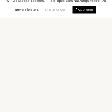
Wir verwenden Cookies, um ein optimales Nutzungserlebnis zu
gewährleisten.
Einstellungen
Akzeptieren
SPORTUNION Perchtoldsdorf
Postfach 13, 2380 Perchtoldsdorf
E-Mail:
office@sportunion-perchtoldsdorf.at
ZVR-Zahl: 228029809
Kontaktadressen
Schnellzugriff
Kontakt
Facebook
Vorstand
YouTube
Meta
Impressum