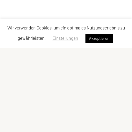
Wir verwenden Cookies, um ein optimales Nutzungserlebnis zu
gewährleisten.
Einstellungen
Akzeptieren
SPORTUNION Perchtoldsdorf
Postfach 13, 2380 Perchtoldsdorf
E-Mail:
office@sportunion-perchtoldsdorf.at
ZVR-Zahl: 228029809
Kontaktadressen
Schnellzugriff
Kontakt
Facebook
Vorstand
YouTube