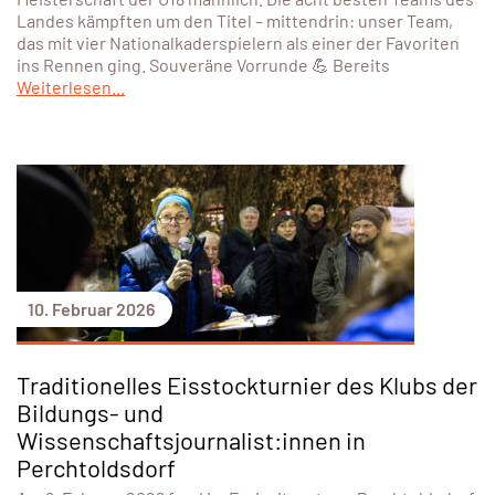
Landes kämpften um den Titel – mittendrin: unser Team,
das mit vier Nationalkaderspielern als einer der Favoriten
ins Rennen ging. Souveräne Vorrunde 💪 Bereits
Weiterlesen...
10. Februar 2026
Traditionelles Eisstockturnier des Klubs der
Bildungs- und
Wissenschaftsjournalist:innen in
Perchtoldsdorf