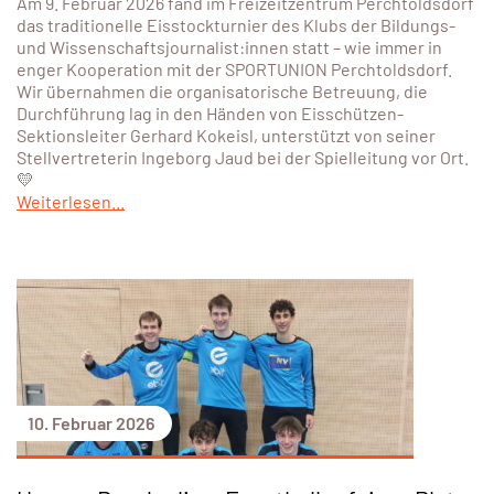
Am 9. Februar 2026 fand im Freizeitzentrum Perchtoldsdorf
das traditionelle Eisstockturnier des Klubs der Bildungs-
und Wissenschaftsjournalist:innen statt – wie immer in
enger Kooperation mit der SPORTUNION Perchtoldsdorf.
Wir übernahmen die organisatorische Betreuung, die
Durchführung lag in den Händen von Eisschützen-
Sektionsleiter Gerhard Kokeisl, unterstützt von seiner
Stellvertreterin Ingeborg Jaud bei der Spielleitung vor Ort.
💛
Weiterlesen...
10. Februar 2026