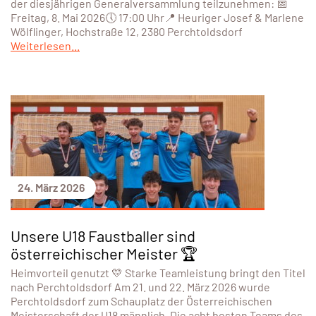
der diesjährigen Generalversammlung teilzunehmen: 📅
Freitag, 8. Mai 2026🕔 17:00 Uhr📍 Heuriger Josef & Marlene
Wölflinger, Hochstraße 12, 2380 Perchtoldsdorf
Weiterlesen...
24. März 2026
Unsere U18 Faustballer sind
österreichischer Meister 🏆
Heimvorteil genutzt 💛 Starke Teamleistung bringt den Titel
nach Perchtoldsdorf Am 21. und 22. März 2026 wurde
Perchtoldsdorf zum Schauplatz der Österreichischen
Meisterschaft der U18 männlich. Die acht besten Teams des