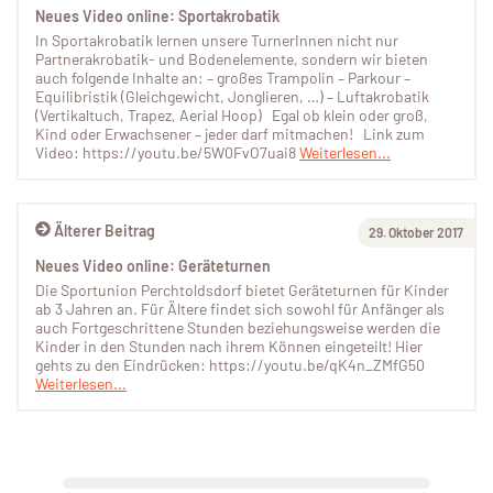
Neues Video online: Sportakrobatik
In Sportakrobatik lernen unsere TurnerInnen nicht nur
Partnerakrobatik- und Bodenelemente, sondern wir bieten
auch folgende Inhalte an: – großes Trampolin – Parkour –
Equilibristik (Gleichgewicht, Jonglieren, …) – Luftakrobatik
(Vertikaltuch, Trapez, Aerial Hoop) Egal ob klein oder groß,
Kind oder Erwachsener – jeder darf mitmachen! Link zum
Video: https://youtu.be/5W0FvO7uai8
Weiterlesen...
Älterer Beitrag
29. Oktober 2017
Neues Video online: Geräteturnen
Die Sportunion Perchtoldsdorf bietet Geräteturnen für Kinder
ab 3 Jahren an. Für Ältere findet sich sowohl für Anfänger als
auch Fortgeschrittene Stunden beziehungsweise werden die
Kinder in den Stunden nach ihrem Können eingeteilt! Hier
gehts zu den Eindrücken: https://youtu.be/qK4n_ZMfG50
Weiterlesen...