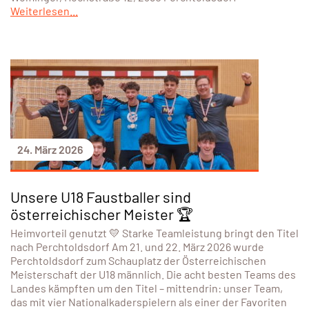
Weiterlesen...
24. März 2026
Unsere U18 Faustballer sind
österreichischer Meister 🏆
Heimvorteil genutzt 💛 Starke Teamleistung bringt den Titel
nach Perchtoldsdorf Am 21. und 22. März 2026 wurde
Perchtoldsdorf zum Schauplatz der Österreichischen
Meisterschaft der U18 männlich. Die acht besten Teams des
Landes kämpften um den Titel – mittendrin: unser Team,
das mit vier Nationalkaderspielern als einer der Favoriten