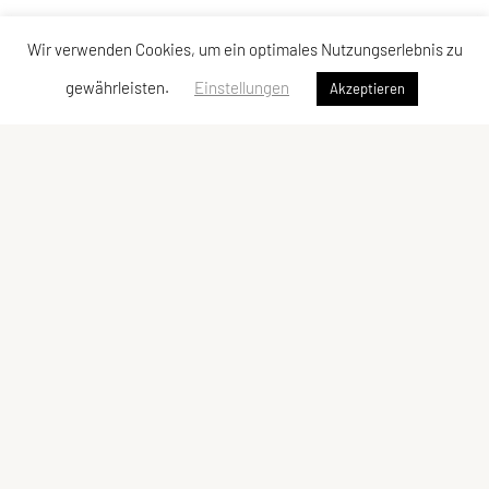
Wir verwenden Cookies, um ein optimales Nutzungserlebnis zu
gewährleisten.
Einstellungen
Akzeptieren
SPORTUNION Perchtoldsdorf
Postfach 13, 2380 Perchtoldsdorf
E-Mail:
office@sportunion-perchtoldsdorf.at
ZVR-Zahl: 228029809
Kontaktadressen
Schnellzugriff
Kontakt
Facebook
Vorstand
YouTube
Meta