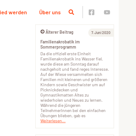
lied werden
Über uns
Älterer Beitrag
7. Juni 2020
Familienakrobatik im
Sommerprogramm
Da die offiziell erste Einheit
Familienakrobatik ins Wasser fiel,
wurde diese am Sonntag darauf
nachgeholt und fand reges Interesse.
Auf der Wiese versammelten sich
Familien mit kleineren und größeren
Kindern sowie Geschwister um auf
Picknickdecken und
Gymnastikmatten Altes zu
wiederholen und Neues zu lernen.
Während die jüngeren
TeilnehmerInnen bei den einfachen
Übungen blieben, gab es
Weiterlesen...