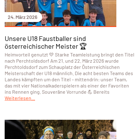
24. März 2026
Unsere U18 Faustballer sind
österreichischer Meister 🏆
Heimvorteil genutzt 💛 Starke Teamleistung bringt den Titel
nach Perchtoldsdorf Am 21. und 22. März 2026 wurde
Perchtoldsdorf zum Schauplatz der Österreichischen
Meisterschaft der U18 männlich. Die acht besten Teams des
Landes kämpften um den Titel – mittendrin: unser Team,
das mit vier Nationalkaderspielern als einer der Favoriten
ins Rennen ging. Souveräne Vorrunde 💪 Bereits
Weiterlesen...