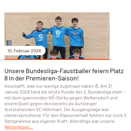
10. Februar 2026
Unsere Bundesliga-Faustballer feiern Platz
8 in der Premieren-Saison!
Geschafft, was nur wenige zugetraut haben 💪 Am 31.
Januar 2026 fand die letzte Runde der 2. Bundesliga statt –
mit dem spannenden NÖ-Derby gegen Wolkersdorf und
einem Duell gegen den bereits als Aufsteiger
feststehenden SC Höhnhart. Die Ausgangslage war
vielversprechend: Für den Klassenerhalt fehlten nur noch 3
Satzgewinne aus eigener Kraft. Allerdings war unsere
Weiterlesen...