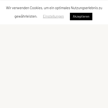
Wir verwenden Cookies, um ein optimales Nutzungserlebnis zu
gewährleisten.
Einstellungen
Akzeptieren
SPORTUNION Perchtoldsdorf
Postfach 13, 2380 Perchtoldsdorf
E-Mail:
office@sportunion-perchtoldsdorf.at
ZVR-Zahl: 228029809
Kontaktadressen
Schnellzugriff
Kontakt
Facebook
Vorstand
YouTube