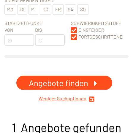
AN FOLGENDEN TAGEN
MO
DI
MI
DO
FR
SA
SO
STARTZEITPUNKT
SCHWIERIGKEITSSTUFE
VON
BIS
EINSTEIGER
FORTGESCHRITTENE
Angebote finden
Weniger Suchoptionen
1 Angebote gefunden