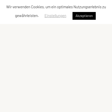
Wir verwenden Cookies, um ein optimales Nutzungserlebnis zu
gewährleisten.
Einstellungen
Akzeptieren
SPORTUNION Perchtoldsdorf
Postfach 13, 2380 Perchtoldsdorf
E-Mail:
office@sportunion-perchtoldsdorf.at
ZVR-Zahl: 228029809
Kontaktadressen
Schnellzugriff
Kontakt
Facebook
Vorstand
YouTube