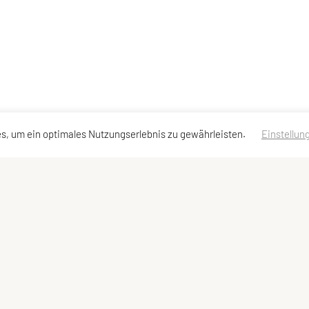
s, um ein optimales Nutzungserlebnis zu gewährleisten.
Einstellun
Kontaktadressen
Schnellzugriff
Meta
Kontakt
Facebook
Impressum
Vorstand
YouTube
Statuten Vorschlag
Datenschutzerklärung