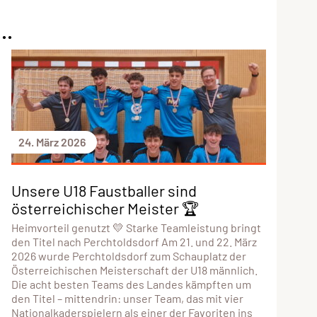
..
24. März 2026
Unsere U18 Faustballer sind
österreichischer Meister 🏆
Heimvorteil genutzt 💛 Starke Teamleistung bringt
den Titel nach Perchtoldsdorf Am 21. und 22. März
2026 wurde Perchtoldsdorf zum Schauplatz der
Österreichischen Meisterschaft der U18 männlich.
Die acht besten Teams des Landes kämpften um
den Titel – mittendrin: unser Team, das mit vier
Nationalkaderspielern als einer der Favoriten ins