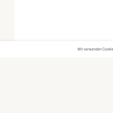
Wir verwenden Cookie
SPORTUNION Perchtoldsdorf
Postfach 13, 2380 Perchtoldsdorf
E-Mail:
office@sportunion-perchtoldsdorf.at
ZVR-Zahl: 228029809