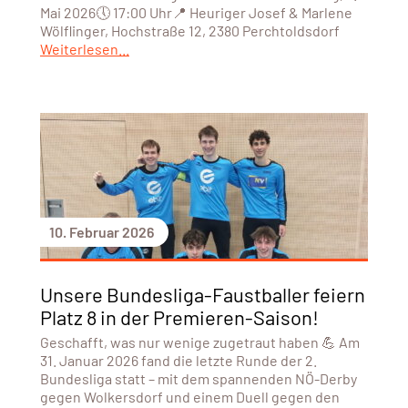
Mai 2026🕔 17:00 Uhr📍 Heuriger Josef & Marlene
Wölflinger, Hochstraße 12, 2380 Perchtoldsdorf
Weiterlesen...
10. Februar 2026
Unsere Bundesliga-Faustballer feiern
Platz 8 in der Premieren-Saison!
Geschafft, was nur wenige zugetraut haben 💪 Am
31. Januar 2026 fand die letzte Runde der 2.
Bundesliga statt – mit dem spannenden NÖ-Derby
gegen Wolkersdorf und einem Duell gegen den