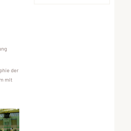
ung
phie der
m mit