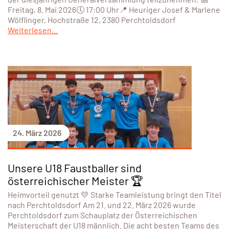
Freitag, 8. Mai 2026🕔 17:00 Uhr📍 Heuriger Josef & Marlene
Wölflinger, Hochstraße 12, 2380 Perchtoldsdorf
Weiterlesen...
24. März 2026
Unsere U18 Faustballer sind
österreichischer Meister 🏆
Heimvorteil genutzt 💛 Starke Teamleistung bringt den Titel
nach Perchtoldsdorf Am 21. und 22. März 2026 wurde
Perchtoldsdorf zum Schauplatz der Österreichischen
Meisterschaft der U18 männlich. Die acht besten Teams des