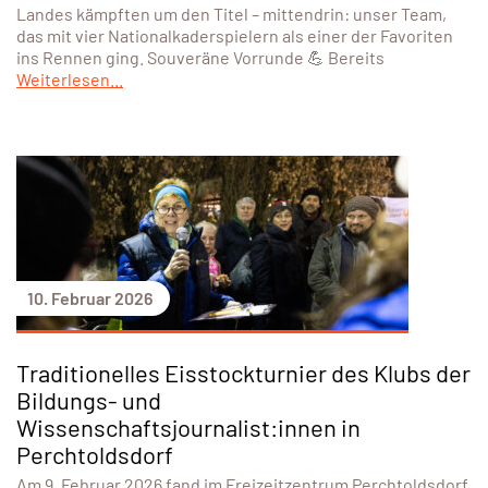
Landes kämpften um den Titel – mittendrin: unser Team,
das mit vier Nationalkaderspielern als einer der Favoriten
ins Rennen ging. Souveräne Vorrunde 💪 Bereits
Weiterlesen...
10. Februar 2026
Traditionelles Eisstockturnier des Klubs der
Bildungs- und
Wissenschaftsjournalist:innen in
Perchtoldsdorf
Am 9. Februar 2026 fand im Freizeitzentrum Perchtoldsdorf