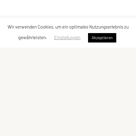
Wir verwenden Cookies, um ein optimales Nutzungserlebnis zu
gewährleisten.
Einstellungen
Akzeptieren
SPORTUNION Perchtoldsdorf
Postfach 13, 2380 Perchtoldsdorf
E-Mail:
office@sportunion-perchtoldsdorf.at
ZVR-Zahl: 228029809
Kontaktadressen
Schnellzugriff
Kontakt
Facebook
Vorstand
YouTube