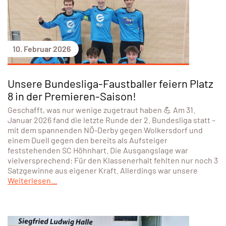
10. Februar 2026
Unsere Bundesliga-Faustballer feiern Platz
8 in der Premieren-Saison!
Geschafft, was nur wenige zugetraut haben 💪 Am 31.
Januar 2026 fand die letzte Runde der 2. Bundesliga statt –
mit dem spannenden NÖ-Derby gegen Wolkersdorf und
einem Duell gegen den bereits als Aufsteiger
feststehenden SC Höhnhart. Die Ausgangslage war
vielversprechend: Für den Klassenerhalt fehlten nur noch 3
Satzgewinne aus eigener Kraft. Allerdings war unsere
Weiterlesen...