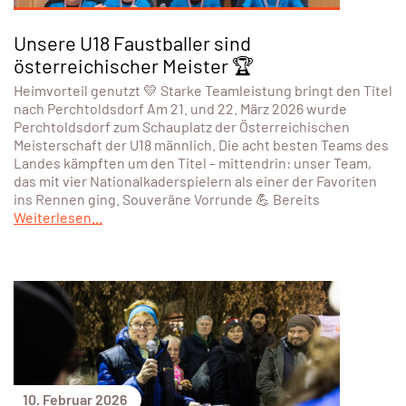
Unsere U18 Faustballer sind
österreichischer Meister 🏆
Heimvorteil genutzt 💛 Starke Teamleistung bringt den Titel
nach Perchtoldsdorf Am 21. und 22. März 2026 wurde
Perchtoldsdorf zum Schauplatz der Österreichischen
Meisterschaft der U18 männlich. Die acht besten Teams des
Landes kämpften um den Titel – mittendrin: unser Team,
das mit vier Nationalkaderspielern als einer der Favoriten
ins Rennen ging. Souveräne Vorrunde 💪 Bereits
Weiterlesen...
10. Februar 2026