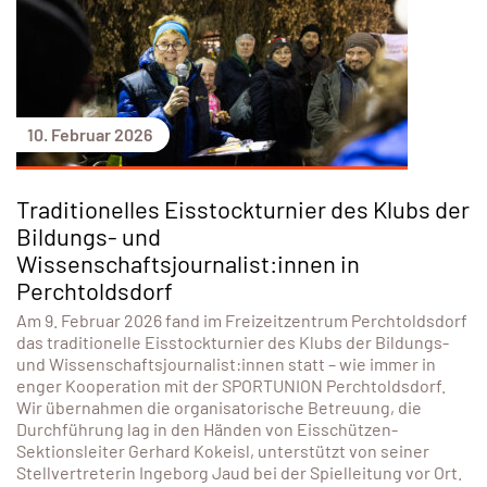
10. Februar 2026
Traditionelles Eisstockturnier des Klubs der
Bildungs- und
Wissenschaftsjournalist:innen in
Perchtoldsdorf
Am 9. Februar 2026 fand im Freizeitzentrum Perchtoldsdorf
das traditionelle Eisstockturnier des Klubs der Bildungs-
und Wissenschaftsjournalist:innen statt – wie immer in
enger Kooperation mit der SPORTUNION Perchtoldsdorf.
Wir übernahmen die organisatorische Betreuung, die
Durchführung lag in den Händen von Eisschützen-
Sektionsleiter Gerhard Kokeisl, unterstützt von seiner
Stellvertreterin Ingeborg Jaud bei der Spielleitung vor Ort.