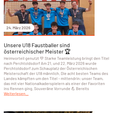
24. März 2026
Unsere U18 Faustballer sind
österreichischer Meister 🏆
Heimvorteil genutzt 💛 Starke Teamleistung bringt den Titel
nach Perchtoldsdorf Am 21. und 22. März 2026 wurde
Perchtoldsdorf zum Schauplatz der Österreichischen
Meisterschaft der U18 männlich. Die acht besten Teams des
Landes kämpften um den Titel – mittendrin: unser Team,
das mit vier Nationalkaderspielern als einer der Favoriten
ins Rennen ging. Souveräne Vorrunde 💪 Bereits
Weiterlesen...