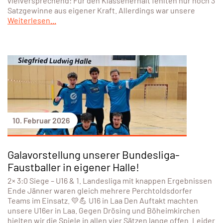
vielversprechend: Für den Klassenerhalt fehlten nur noch 3
Satzgewinne aus eigener Kraft. Allerdings war unsere
Weiterlesen...
10. Februar 2026
Galavorstellung unserer Bundesliga-
Faustballer in eigener Halle!
2× 3:0 Siege – U16 & 1. Landesliga mit knappen Ergebnissen
Ende Jänner waren gleich mehrere Perchtoldsdorfer
Teams im Einsatz. 💛💪 U16 in Laa Den Auftakt machten
unsere U16er in Laa. Gegen Drösing und Böheimkirchen
hielten wir die Spiele in allen vier Sätzen lange offen. Leider