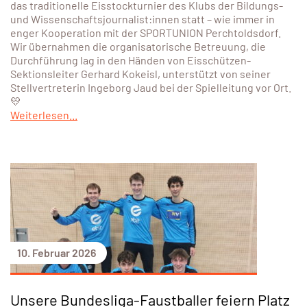
das traditionelle Eisstockturnier des Klubs der Bildungs-
und Wissenschaftsjournalist:innen statt – wie immer in
enger Kooperation mit der SPORTUNION Perchtoldsdorf.
Wir übernahmen die organisatorische Betreuung, die
Durchführung lag in den Händen von Eisschützen-
Sektionsleiter Gerhard Kokeisl, unterstützt von seiner
Stellvertreterin Ingeborg Jaud bei der Spielleitung vor Ort.
💛
Weiterlesen...
10. Februar 2026
Unsere Bundesliga-Faustballer feiern Platz