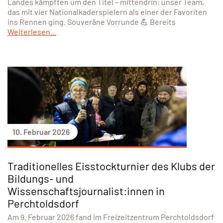
Landes kämpften um den Titel – mittendrin: unser Team,
das mit vier Nationalkaderspielern als einer der Favoriten
ins Rennen ging. Souveräne Vorrunde 💪 Bereits
Weiterlesen...
10. Februar 2026
Traditionelles Eisstockturnier des Klubs der
Bildungs- und
Wissenschaftsjournalist:innen in
Perchtoldsdorf
Am 9. Februar 2026 fand im Freizeitzentrum Perchtoldsdorf