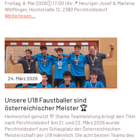
Freitag, 8. Mai 2026🕔 17:00 Uhr📍 Heuriger Josef & Marlene
Wölflinger, Hochstraße 12, 2380 Perchtoldsdorf
Weiterlesen...
24. März 2026
Unsere U18 Faustballer sind
österreichischer Meister 🏆
Heimvorteil genutzt 💛 Starke Teamleistung bringt den Titel
nach Perchtoldsdorf Am 21. und 22. März 2026 wurde
Perchtoldsdorf zum Schauplatz der Österreichischen
Meisterschaft der U18 männlich. Die acht besten Teams des