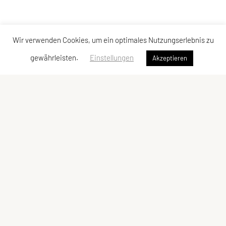
Wir verwenden Cookies, um ein optimales Nutzungserlebnis zu
gewährleisten.
Einstellungen
Akzeptieren
SPORTUNION Perchtoldsdorf
Postfach 13, 2380 Perchtoldsdorf
E-Mail:
office@sportunion-perchtoldsdorf.at
ZVR-Zahl: 228029809
Kontaktadressen
Schnellzugriff
Kontakt
Facebook
Vorstand
YouTube