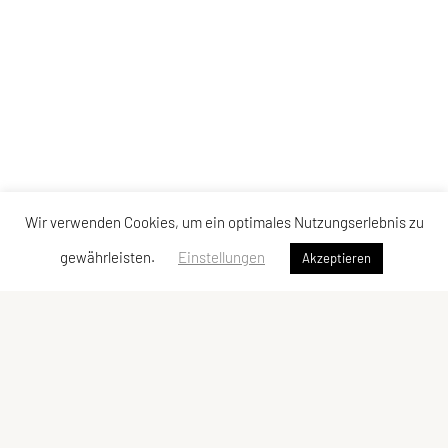
Wir verwenden Cookies, um ein optimales Nutzungserlebnis zu
gewährleisten.
Einstellungen
Akzeptieren
SPORTUNION Perchtoldsdorf
Postfach 13, 2380 Perchtoldsdorf
E-Mail:
office@sportunion-perchtoldsdorf.at