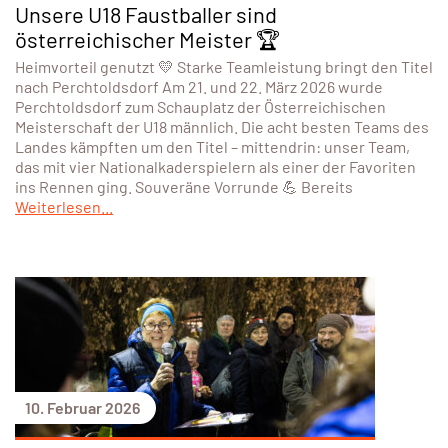
Unsere U18 Faustballer sind
österreichischer Meister 🏆
Heimvorteil genutzt 💛 Starke Teamleistung bringt den Titel
nach Perchtoldsdorf Am 21. und 22. März 2026 wurde
Perchtoldsdorf zum Schauplatz der Österreichischen
Meisterschaft der U18 männlich. Die acht besten Teams des
Landes kämpften um den Titel – mittendrin: unser Team,
das mit vier Nationalkaderspielern als einer der Favoriten
ins Rennen ging. Souveräne Vorrunde 💪 Bereits
Weiterlesen...
10. Februar 2026