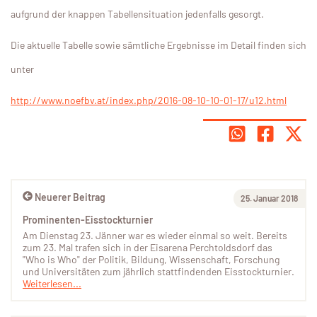
aufgrund der knappen Tabellensituation jedenfalls gesorgt.
Die aktuelle Tabelle sowie sämtliche Ergebnisse im Detail finden sich
unter
http://www.noefbv.at/index.php/2016-08-10-10-01-17/u12.html
Neuerer Beitrag
25. Januar 2018
Prominenten-Eisstockturnier
Am Dienstag 23. Jänner war es wieder einmal so weit. Bereits
zum 23. Mal trafen sich in der Eisarena Perchtoldsdorf das
"Who is Who" der Politik, Bildung, Wissenschaft, Forschung
und Universitäten zum jährlich stattfindenden Eisstockturnier.
Weiterlesen...