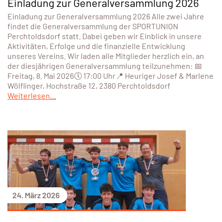
Einladung zur Generalversammlung 2026
Einladung zur Generalversammlung 2026 Alle zwei Jahre
findet die Generalversammlung der SPORTUNION
Perchtoldsdorf statt. Dabei geben wir Einblick in unsere
Aktivitäten, Erfolge und die finanzielle Entwicklung
unseres Vereins. Wir laden alle Mitglieder herzlich ein, an
der diesjährigen Generalversammlung teilzunehmen: 📅
Freitag, 8. Mai 2026🕔 17:00 Uhr📍 Heuriger Josef & Marlene
Wölflinger, Hochstraße 12, 2380 Perchtoldsdorf
Weiterlesen...
24. März 2026