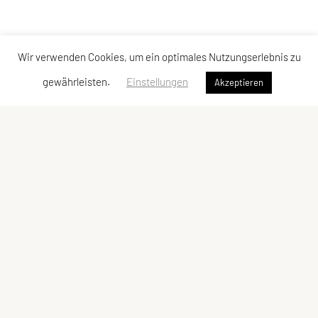
Wir verwenden Cookies, um ein optimales Nutzungserlebnis zu
gewährleisten.
Einstellungen
Akzeptieren
SPORTUNION Perchtoldsdorf
Postfach 13, 2380 Perchtoldsdorf
E-Mail:
office@sportunion-perchtoldsdorf.at
ZVR-Zahl: 228029809
Kontaktadressen
Schnellzugriff
Kontakt
Facebook
Vorstand
YouTube