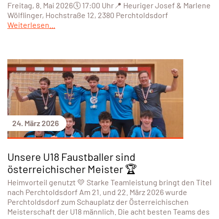
Freitag, 8. Mai 2026🕔 17:00 Uhr📍 Heuriger Josef & Marlene
Wölflinger, Hochstraße 12, 2380 Perchtoldsdorf
Weiterlesen...
24. März 2026
Unsere U18 Faustballer sind
österreichischer Meister 🏆
Heimvorteil genutzt 💛 Starke Teamleistung bringt den Titel
nach Perchtoldsdorf Am 21. und 22. März 2026 wurde
Perchtoldsdorf zum Schauplatz der Österreichischen
Meisterschaft der U18 männlich. Die acht besten Teams des