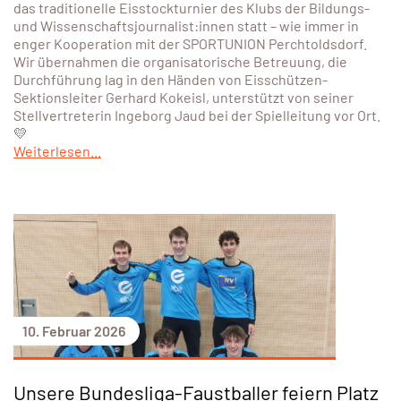
das traditionelle Eisstockturnier des Klubs der Bildungs-
und Wissenschaftsjournalist:innen statt – wie immer in
enger Kooperation mit der SPORTUNION Perchtoldsdorf.
Wir übernahmen die organisatorische Betreuung, die
Durchführung lag in den Händen von Eisschützen-
Sektionsleiter Gerhard Kokeisl, unterstützt von seiner
Stellvertreterin Ingeborg Jaud bei der Spielleitung vor Ort.
💛
Weiterlesen...
10. Februar 2026
Unsere Bundesliga-Faustballer feiern Platz