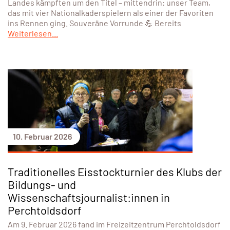
Landes kämpften um den Titel – mittendrin: unser Team,
das mit vier Nationalkaderspielern als einer der Favoriten
ins Rennen ging. Souveräne Vorrunde 💪 Bereits
Weiterlesen...
10. Februar 2026
Traditionelles Eisstockturnier des Klubs der
Bildungs- und
Wissenschaftsjournalist:innen in
Perchtoldsdorf
Am 9. Februar 2026 fand im Freizeitzentrum Perchtoldsdorf