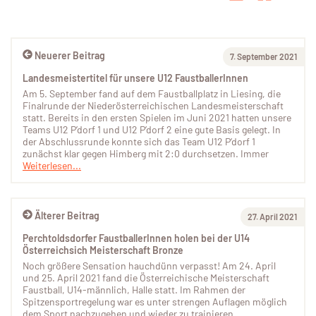
Neuerer Beitrag
7. September 2021
Landesmeistertitel für unsere U12 FaustballerInnen
Am 5. September fand auf dem Faustballplatz in Liesing, die
Finalrunde der Niederösterreichischen Landesmeisterschaft
statt. Bereits in den ersten Spielen im Juni 2021 hatten unsere
Teams U12 P’dorf 1 und U12 P’dorf 2 eine gute Basis gelegt. In
der Abschlussrunde konnte sich das Team U12 P’dorf 1
zunächst klar gegen Himberg mit 2:0 durchsetzen. Immer
Weiterlesen...
Älterer Beitrag
27. April 2021
Perchtoldsdorfer FaustballerInnen holen bei der U14
Österreichsich Meisterschaft Bronze
Noch größere Sensation hauchdünn verpasst! Am 24. April
und 25. April 2021 fand die Österreichische Meisterschaft
Faustball, U14-männlich, Halle statt. Im Rahmen der
Spitzensportregelung war es unter strengen Auflagen möglich
dem Sport nachzugehen und wieder zu trainieren.