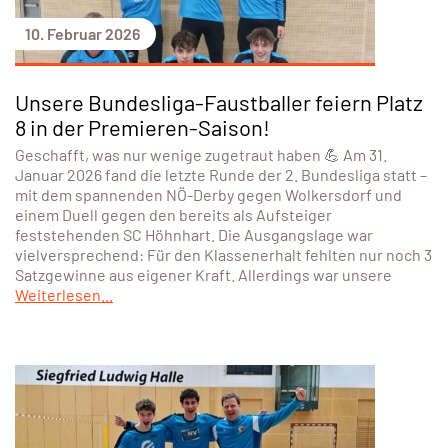
10. Februar 2026
Unsere Bundesliga-Faustballer feiern Platz
8 in der Premieren-Saison!
Geschafft, was nur wenige zugetraut haben 💪 Am 31.
Januar 2026 fand die letzte Runde der 2. Bundesliga statt –
mit dem spannenden NÖ-Derby gegen Wolkersdorf und
einem Duell gegen den bereits als Aufsteiger
feststehenden SC Höhnhart. Die Ausgangslage war
vielversprechend: Für den Klassenerhalt fehlten nur noch 3
Satzgewinne aus eigener Kraft. Allerdings war unsere
Weiterlesen...