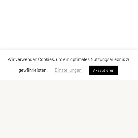
Wir verwenden Cookies, um ein optimales Nutzungserlebnis zu
gewährleisten.
Einstellungen
Akzeptieren
SPORTUNION Perchtoldsdorf
Postfach 13, 2380 Perchtoldsdorf
E-Mail:
office@sportunion-perchtoldsdorf.at
ZVR-Zahl: 228029809