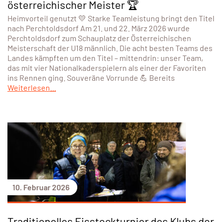
österreichischer Meister 🏆
Heimvorteil genutzt 💛 Starke Teamleistung bringt den Titel
nach Perchtoldsdorf Am 21. und 22. März 2026 wurde
Perchtoldsdorf zum Schauplatz der Österreichischen
Meisterschaft der U18 männlich. Die acht besten Teams des
Landes kämpften um den Titel – mittendrin: unser Team,
das mit vier Nationalkaderspielern als einer der Favoriten
ins Rennen ging. Souveräne Vorrunde 💪 Bereits
Weiterlesen...
10. Februar 2026
Traditionelles Eisstockturnier des Klubs der