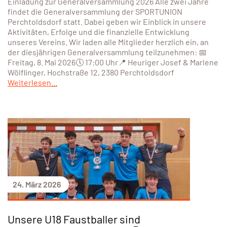
Einladung zur Generalversammlung 2026 Alle zwei Jahre
findet die Generalversammlung der SPORTUNION
Perchtoldsdorf statt. Dabei geben wir Einblick in unsere
Aktivitäten, Erfolge und die finanzielle Entwicklung
unseres Vereins. Wir laden alle Mitglieder herzlich ein, an
der diesjährigen Generalversammlung teilzunehmen: 📅
Freitag, 8. Mai 2026🕔 17:00 Uhr📍 Heuriger Josef & Marlene
Wölflinger, Hochstraße 12, 2380 Perchtoldsdorf
Weiterlesen...
24. März 2026
Unsere U18 Faustballer sind