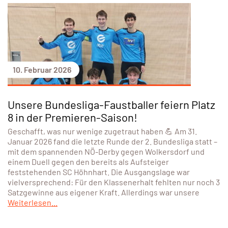
10. Februar 2026
Unsere Bundesliga-Faustballer feiern Platz
8 in der Premieren-Saison!
Geschafft, was nur wenige zugetraut haben 💪 Am 31.
Januar 2026 fand die letzte Runde der 2. Bundesliga statt –
mit dem spannenden NÖ-Derby gegen Wolkersdorf und
einem Duell gegen den bereits als Aufsteiger
feststehenden SC Höhnhart. Die Ausgangslage war
vielversprechend: Für den Klassenerhalt fehlten nur noch 3
Satzgewinne aus eigener Kraft. Allerdings war unsere
Weiterlesen...