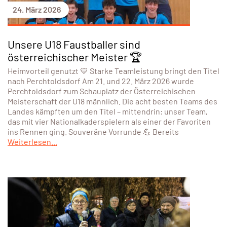
24. März 2026
Unsere U18 Faustballer sind
österreichischer Meister 🏆
Heimvorteil genutzt 💛 Starke Teamleistung bringt den Titel
nach Perchtoldsdorf Am 21. und 22. März 2026 wurde
Perchtoldsdorf zum Schauplatz der Österreichischen
Meisterschaft der U18 männlich. Die acht besten Teams des
Landes kämpften um den Titel – mittendrin: unser Team,
das mit vier Nationalkaderspielern als einer der Favoriten
ins Rennen ging. Souveräne Vorrunde 💪 Bereits
Weiterlesen...