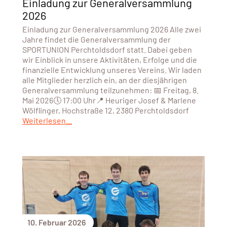
Einladung zur Generalversammlung
2026
Einladung zur Generalversammlung 2026 Alle zwei
Jahre findet die Generalversammlung der
SPORTUNION Perchtoldsdorf statt. Dabei geben
wir Einblick in unsere Aktivitäten, Erfolge und die
finanzielle Entwicklung unseres Vereins. Wir laden
alle Mitglieder herzlich ein, an der diesjährigen
Generalversammlung teilzunehmen: 📅 Freitag, 8.
Mai 2026🕔 17:00 Uhr📍 Heuriger Josef & Marlene
Wölflinger, Hochstraße 12, 2380 Perchtoldsdorf
Weiterlesen...
10. Februar 2026