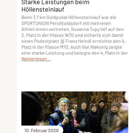
Starke Leistungen beim
Höllensteinlauf
Beim 7,7 km Goldpokal Höllensteinlauf war die
SPORTUNION Perchtoldsdorf mit mehreren
Athlet:innen vertreten. Susanna Tupy lief auf den
2. Platz in der Klasse W70 und sicherte sich damit
einen Podestplatz 🥈 Franz Heindl erreichte den 4.
Platz in der Klasse M70. Auch Ilse Wakonig zeigte
eine starke Leistung und belegte den 4. Platz in der
Weiterlesen...
10. Februar 2026