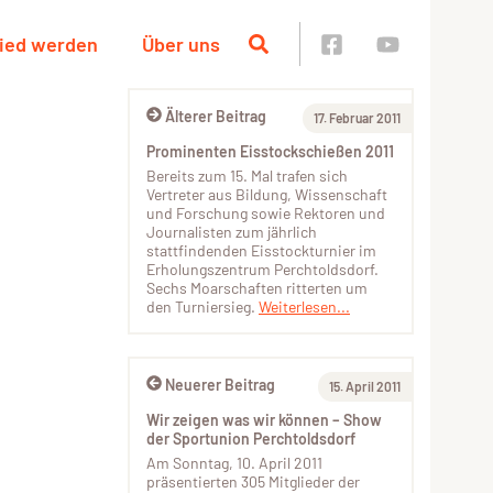
lied werden
Über uns
Älterer Beitrag
17. Februar 2011
Prominenten Eisstockschießen 2011
Bereits zum 15. Mal trafen sich
Vertreter aus Bildung, Wissenschaft
und Forschung sowie Rektoren und
Journalisten zum jährlich
stattfindenden Eisstockturnier im
Erholungszentrum Perchtoldsdorf.
Sechs Moarschaften ritterten um
den Turniersieg.
Weiterlesen...
Neuerer Beitrag
15. April 2011
Wir zeigen was wir können – Show
der Sportunion Perchtoldsdorf
Am Sonntag, 10. April 2011
präsentierten 305 Mitglieder der