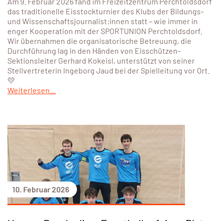
Am 9. Februar 2026 fand im Freizeitzentrum Perchtoldsdorf
das traditionelle Eisstockturnier des Klubs der Bildungs-
und Wissenschaftsjournalist:innen statt – wie immer in
enger Kooperation mit der SPORTUNION Perchtoldsdorf.
Wir übernahmen die organisatorische Betreuung, die
Durchführung lag in den Händen von Eisschützen-
Sektionsleiter Gerhard Kokeisl, unterstützt von seiner
Stellvertreterin Ingeborg Jaud bei der Spielleitung vor Ort.
💛
Weiterlesen...
10. Februar 2026