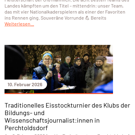
Landes kämpften um den Titel – mittendrin: unser Team,
das mit vier Nationalkaderspielern als einer der Favoriten
ins Rennen ging. Souveräne Vorrunde 💪 Bereits
Weiterlesen...
10. Februar 2026
Traditionelles Eisstockturnier des Klubs der
Bildungs- und
Wissenschaftsjournalist:innen in
Perchtoldsdorf