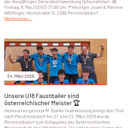
der diesjährigen Generalversammlung teilzunehmen: 📅
Freitag, 8. Mai 2026🕔 17:00 Uhr📍 Heuriger Josef & Marlene
Wölflinger, Hochstraße 12, 2380 Perchtoldsdorf
Weiterlesen...
24. März 2026
Unsere U18 Faustballer sind
österreichischer Meister 🏆
Heimvorteil genutzt 💛 Starke Teamleistung bringt den Titel
nach Perchtoldsdorf Am 21. und 22. März 2026 wurde
Perchtoldsdorf zum Schauplatz der Österreichischen
Meisterschaft der U18 männlich. Die acht besten Teams des